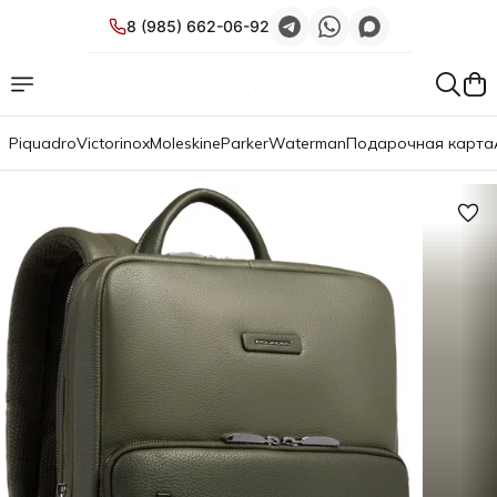
8 (985) 662-06-92
Piquadro
Victorinox
Moleskine
Parker
Waterman
Подарочная карта