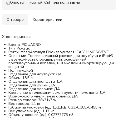
Оплата — картой, СБП или наличными
О товаре
Характеристики
Характеристики:
Бренд: PIQUADRO
Тип: Рюкзак
PartNumber/Артикул Производителя: CA6311MOS/VEVE
Описание: Тонкий кожаный рюкзак для ноутбука и iPad®
с возможностью расширения, оснащенный
противоугонным кабелем, RFID-кодом и амортизирующей
защитой
Пол: мужской
Отделение для ноутбука: ДА
Объем: 18.5 л
Отделения для планшета: ДА
Отделение для ручки: ДА
Отделение для мелочей: ДА
Крепление к телескопической рукояти чемодана: ДА
Возможность увеличения объема: ДА
Размер товара: 38x31x7см
Вес товара: 1.1 кг
Габариты упаковки (ед) ДхШхВ: 0.33x0.185x0.455 м
Вес упаковки (ед): 1.17 кг
Объем упаковки (ед): 0.02777775 м3