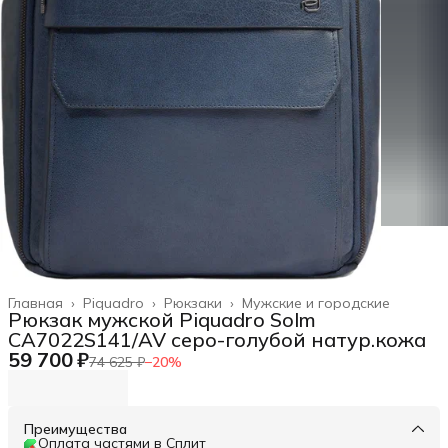
Главная
›
Piquadro
›
Рюкзаки
›
Мужские и городские
Рюкзак мужской Piquadro Solm
CA7022S141/AV серо-голубой натур.кожа
59 700 ₽
74 625 ₽
−
20
%
Преимущества
Оплата частями в Сплит