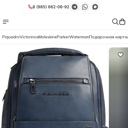
8 (985) 662-06-92
Piquadro
Victorinox
Moleskine
Parker
Waterman
Подарочная карта