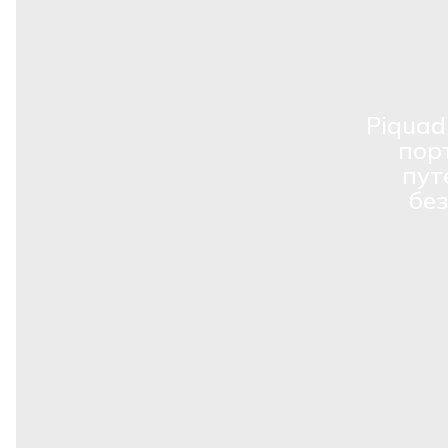
Piquad
пор
пут
бе