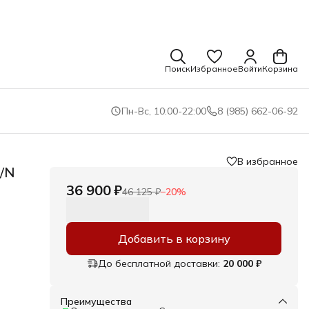
Поиск
Избранное
Войти
Корзина
Пн-Вс, 10:00-22:00
8 (985) 662-06-92
В избранное
/N
36 900 ₽
46 125 ₽
−
20
%
Добавить в корзину
м из
До бесплатной доставки:
20 000 ₽
орый
Преимущества