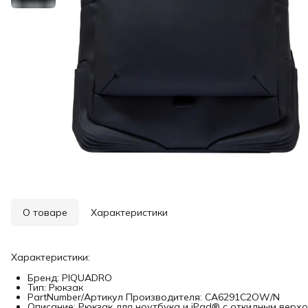
О товаре
Характеристики
Характеристики:
Бренд: PIQUADRO
Тип: Рюкзак
PartNumber/Артикул Производителя: CA6291C2OW/N
Описание: Рюкзак для ноутбука и iPad® с откидным верхо