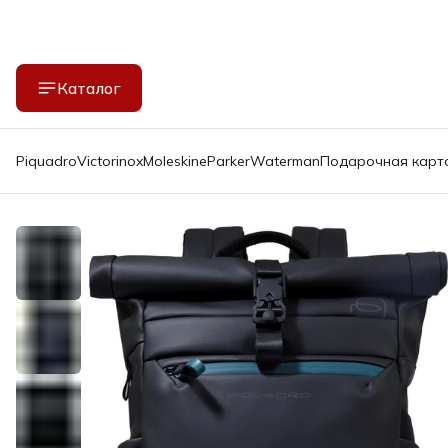
Каталог
Piquadro
Victorinox
Moleskine
Parker
Waterman
Подарочная карт