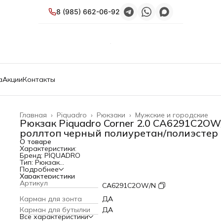
8 (985) 662-06-92
а
Акции
Контакты
Главная
›
Piquadro
›
Рюкзаки
›
Мужские и городские
Рюкзак Piquadro Corner 2.0 CA6291C2OW
роллтоп черный полиуретан/полиэстер
О товаре
Характеристики:
Бренд: PIQUADRO
Тип: Рюкзак
PartNumber/Артикул Производителя: CA6291C2OW/N
Подробнее
Описание: Рюкзак для ноутбука и iPad® с откидным верхо
Характеристики
водостойкой ткани с ремешком на груди, петлями для
Артикул
CA6291C2OW/N
велосипедного U-образного замка, задним фонарем, кот
можно носить на велосипеде, и защитой от RFID
Карман для зонта
ДА
Пол: унисекс
Карман для бутылки
ДА
Отделение для ноутбука: ДА
Все характеристики
Объем: 26 л