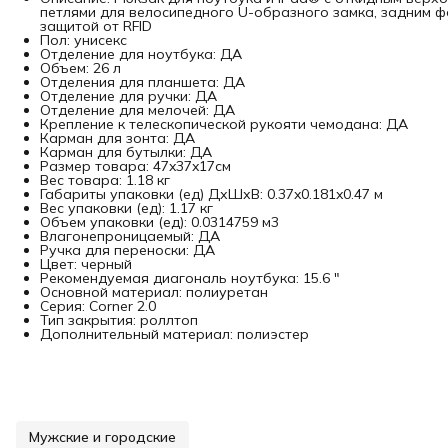
петлями для велосипедного U-образного замка, задним ф
защитой от RFID
Пол: унисекс
Отделение для ноутбука: ДА
Объем: 26 л
Отделения для планшета: ДА
Отделение для ручки: ДА
Отделение для мелочей: ДА
Крепление к телескопической рукояти чемодана: ДА
Карман для зонта: ДА
Карман для бутылки: ДА
Размер товара: 47x37x17см
Вес товара: 1.18 кг
Габариты упаковки (ед) ДхШхВ: 0.37x0.181x0.47 м
Вес упаковки (ед): 1.17 кг
Объем упаковки (ед): 0.0314759 м3
Влагонепроницаемый: ДА
Ручка для переноски: ДА
Цвет: черный
Рекомендуемая диагональ ноутбука: 15.6 "
Основной материал: полиуретан
Серия: Corner 2.0
Тип закрытия: роллтоп
Дополнительный материал: полиэстер
Мужские и городские