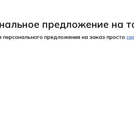
нальное предложение на т
я персонального предложения на
заказ
просто
св