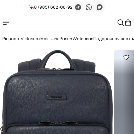
8 (985) 662-06-92
Piquadro
Victorinox
Moleskine
Parker
Waterman
Подарочная карта