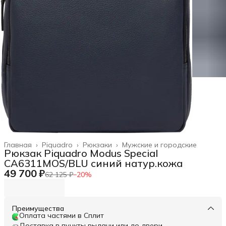
Главная
›
Piquadro
›
Рюкзаки
›
Мужские и городские
Рюкзак Piquadro Modus Special
CA6311MOS/BLU синий натур.кожа
49 700 ₽
62 125 ₽
−
20
%
Преимущества
Оплата частями в Сплит
Доставка в пункты выдачи или до двери