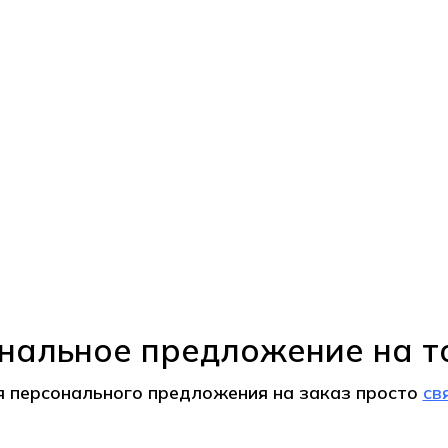
нальное предложение на т
я персонального предложения на
заказ
просто
св