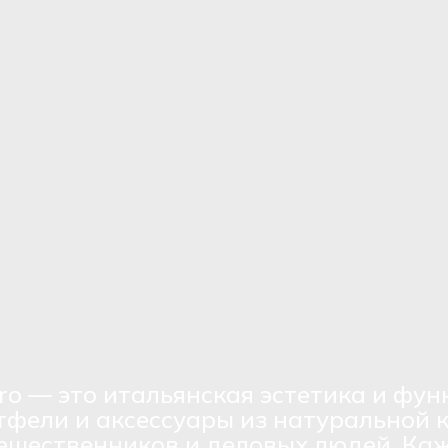
ro — это итальянская эстетика и фун
тфели и аксессуары из натуральной 
ешественников и деловых людей. Каж