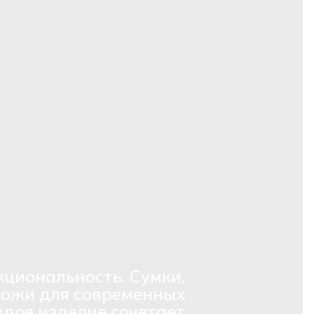
кциональность. Сумки,
кожи для современных
дое изделие сочетает