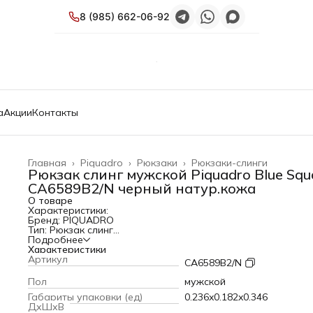
8 (985) 662-06-92
а
Акции
Контакты
Главная
›
Piquadro
›
Рюкзаки
›
Рюкзаки-слинги
Рюкзак слинг мужской Piquadro Blue Squ
CA6589B2/N черный натур.кожа
О товаре
Характеристики:
Бренд: PIQUADRO
Тип: Рюкзак слинг
PartNumber/Артикул Производителя: CA6589B2/N
Подробнее
Пол: мужской
Характеристики
Отделения для планшета: ДА
Артикул
CA6589B2/N
Отделение для ручки: ДА
Размер товара: 30.5x21x7см
Пол
мужской
Габариты упаковки (ед) ДхШхВ: 0.236x0.182x0.346 м
Габариты упаковки (ед)
0.236x0.182x0.346
Вес упаковки (ед): 1.063 кг
ДхШхВ
Объем упаковки (ед): 0.014861392 м3