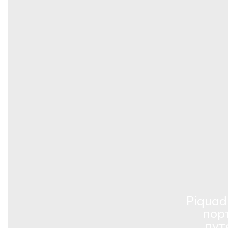
Piquad
пор
пут