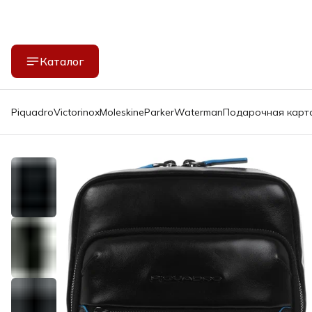
Каталог
Piquadro
Victorinox
Moleskine
Parker
Waterman
Подарочная карт