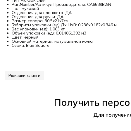
Тип: Рюкзак слинг
PartNumber/Артикул Производителя: CA6589B2/N
Пол: мужской
Отделения для планшета: ДА
Отделение для ручки: ДА
Размер товара: 30.5x21x7см
Габариты упаковки (ед) ДхШхВ: 0.236x0.182x0.346 м
Вес упаковки (ед): 1.063 кг
Объем упаковки (ед): 0.014861392 м3
Цвет: черный
Основной материал: натуральная кожа
Серия: Blue Square
Рюкзаки-слинги
Получить персо
Для получени