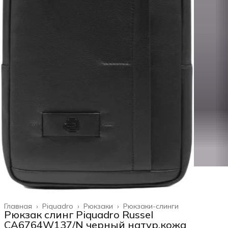
Главная
›
Piquadro
›
Рюкзаки
›
Рюкзаки-слинги
Рюкзак слинг Piquadro Russel
CA6764W137/N черный натур.кожа