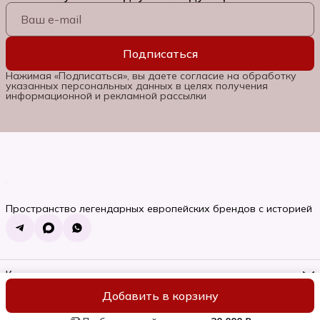
Подписаться
Нажимая «Подписаться», вы даете согласие на обработку
указанных персональных данных в целях получения
информационной и рекламной рассылки
Пространство легендарных европейских брендов с историей
Контакты
Телефон
Добавить в корзину
8 (985) 662-06-92
ИП Семяновская Ольга Сергеевна
Оплата
Доставка
Правила во
Режим работы