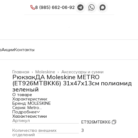
8 (985) 662-06-92
а
Акции
Контакты
Главная
›
Moleskine
›
Аксессуары и сумки
РюкзакДА Moleskine METRO
(ET926MTBKK6) 31x47x13см полиамид
зеленый
О товаре
Характеристики:
Бренд: MOLESKINE
Серия: Metro
Тип: Рюкзак
Подробнее
PartNumber/Артикул Производителя: ET926MTBKK6
Характеристики
Внешние размеры: 31x47x13см
Артикул
ET926MTBKK6
Цвет: зеленый
Габариты упаковки (ед) ДхШхВ: 0.36x0.191x0.43 м
Количество внешних
3
Вес упаковки (ед): 0.9 кг
отделений
Объем упаковки (ед): 0.0295668 м3