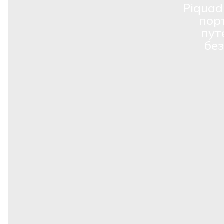
Piquad
пор
пут
бе