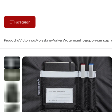
Каталог
Piquadro
Victorinox
Moleskine
Parker
Waterman
Подарочная карт