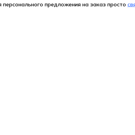
я персонального предложения на
заказ
просто
св