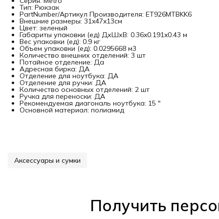
Серия: Metro
Тип: Рюкзак
PartNumber/Артикул Производителя: ET926MTBKK6
Внешние размеры: 31x47x13см
Цвет: зеленый
Габариты упаковки (ед) ДхШхВ: 0.36x0.191x0.43 м
Вес упаковки (ед): 0.9 кг
Объем упаковки (ед): 0.0295668 м3
Количество внешних отделений: 3 шт
Потайное отделение: Да
Адресная бирка: ДА
Отделение для ноутбука: ДА
Отделение для ручки: ДА
Количество основных отделений: 2 шт
Ручка для переноски: ДА
Рекомендуемая диагональ ноутбука: 15 "
Основной материал: полиамид
Аксессуары и сумки
Получить персо