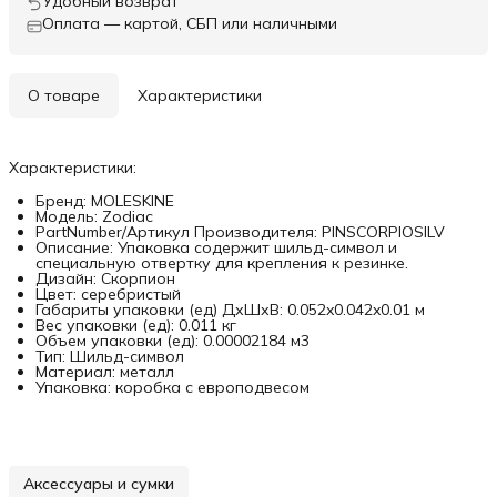
Удобный возврат
Оплата — картой, СБП или наличными
О товаре
Характеристики
Характеристики:
Бренд: MOLESKINE
Модель: Zodiac
PartNumber/Артикул Производителя: PINSCORPIOSILV
Описание: Упаковка содержит шильд-символ и
специальную отвертку для крепления к резинке.
Дизайн: Скорпион
Цвет: серебристый
Габариты упаковки (ед) ДхШхВ: 0.052x0.042x0.01 м
Вес упаковки (ед): 0.011 кг
Объем упаковки (ед): 0.00002184 м3
Тип: Шильд-символ
Материал: металл
Упаковка: коробка с европодвесом
Аксессуары и сумки