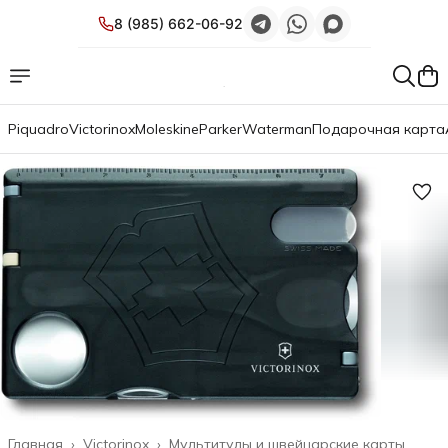
8 (985) 662-06-92
Piquadro
Victorinox
Moleskine
Parker
Waterman
Подарочная карта
Главная
›
Victorinox
›
Мультитулы и швейцарские карты