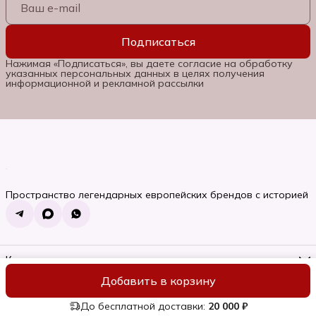
Подписаться
Нажимая «Подписаться», вы даете согласие на обработку
указанных персональных данных в целях получения
информационной и рекламной рассылки
Пространство легендарных европейских брендов с историей
Контакты
Телефон
Добавить в корзину
8 (985) 662-06-92
ИП Семяновская Ольга Сергеевна
Оплата
Доставка
Правила во
Режим работы
Пн-Вс, 10:00-22:00
До бесплатной доставки:
20 000 ₽
Эл. почта