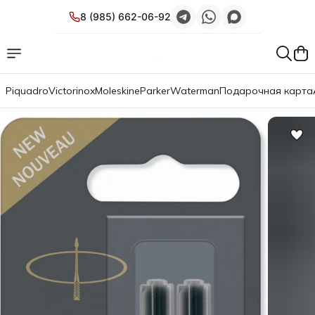
8 (985) 662-06-92
Piquadro
Victorinox
Moleskine
Parker
Waterman
Подарочная карта