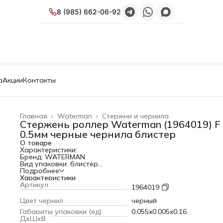
8 (985) 662-06-92
а
Акции
Контакты
Главная
›
Waterman
›
Стержни и чернила
Стержень роллер Waterman (1964019) F
0.5мм черные чернила блистер
О товаре
Характеристики:
Бренд: WATERMAN
Вид упаковки: блистер
Тип: Стержень
Подробнее
PartNumber/Артикул Производителя: 1964019
Характеристики
Описание: Стержень для ручки-роллера Waterman.
Артикул
1964019
Тип стержня: роллер
Размер пишущего узла: тонкий (F)
Цвет чернил
черный
Размер пишущего узла (мм): 0.5 мм
Габариты упаковки (ед)
0.055x0.005x0.16
Цвет чернил: черный
ДхШхВ
Габариты упаковки (ед) ДхШхВ: 0.055x0.005x0.16 м