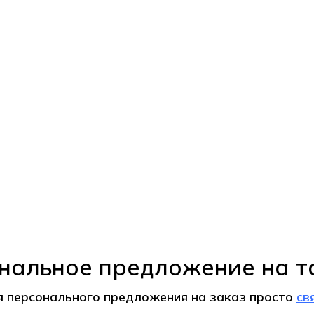
нальное предложение на т
я персонального предложения на
заказ
просто
св