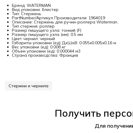
Бренд: WATERMAN
Вид упаковки: блистер
Тип: Стержень
PartNumber/Артикул Производителя: 1964019
Описание: Стержень для ручки-роллера Waterman.
Тип стержня: роллер
Размер пишущего узла: тонкий (F)
Размер пишущего узла (мм): 0.5 мм
Цвет чернил: черный
Габариты упаковки (ед) ДхШхВ: 0.055x0.005x0.16 м
Вес упаковки (ед): 0.008 кг
Объем упаковки (ед): 0.000044 м3
Страна производства: Франция
Стержни и чернила
Получить персо
Для получени