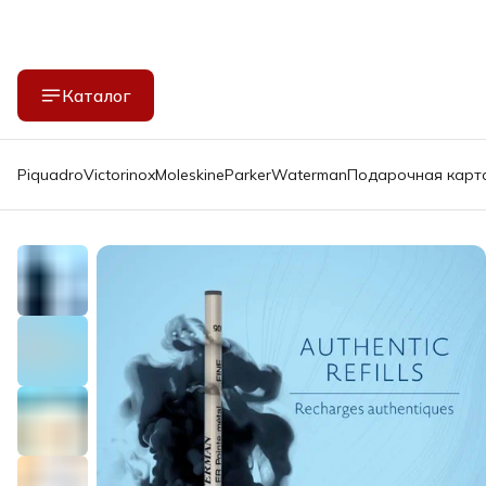
Каталог
Piquadro
Victorinox
Moleskine
Parker
Waterman
Подарочная карт