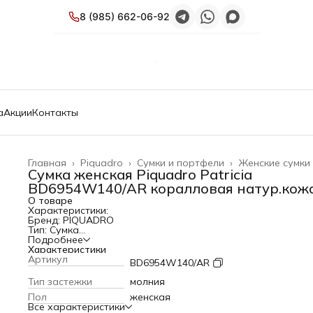
8 (985) 662-06-92
а
Акции
Контакты
Главная
›
Piquadro
›
Сумки и портфели
›
Женские сумки
Сумка женская Piquadro Patricia
BD6954W140/AR коралловая натур.кож
О товаре
Характеристики:
Бренд: PIQUADRO
Тип: Сумка
Коллекция: Patricia
Подробнее
PartNumber/Артикул Производителя: BD6954W140/AR
Характеристики
Описание: Женская сумочка с отделением для iPad®mini
Артикул
BD6954W140/AR
Материал верха: кожа натуральная
Цвет: коралловый
Тип застежки
молния
Размер товара: 17x25x8см
Пол
женская
Габариты упаковки (ед) ДхШхВ: 0.27x0.105x0.225 м
Все характеристики
Вес упаковки (ед): 0.4 кг