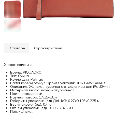
О товаре
Характеристики
Характеристики:
Бренд: PIQUADRO
Тип: Сумка
Коллекция: Patricia
PartNumber/Артикул Производителя: BD6954W140/AR
Описание: Женская сумочка с отделением для iPad®mini
Материал верха: кожа натуральная
Цвет: коралловый
Размер товара: 17x25x8см
Габариты упаковки (ед) ДхШхВ: 0.27x0.105x0.225 м
Вес упаковки (ед): 0.4 кг
Объем упаковки (ед): 0.00637875 м3
Пол: женская