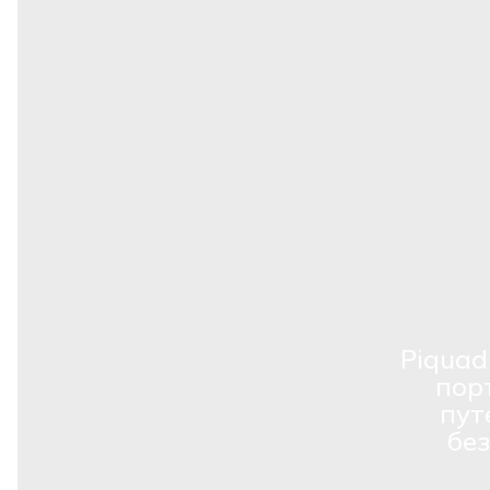
Piquad
пор
пут
бе