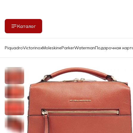
Каталог
Piquadro
Victorinox
Moleskine
Parker
Waterman
Подарочная карт