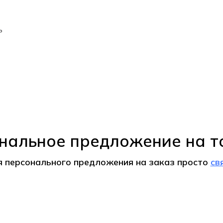
ь
нальное предложение на т
я персонального предложения на
заказ
просто
св