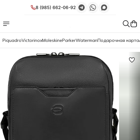
8 (985) 662-06-92
Piquadro
Victorinox
Moleskine
Parker
Waterman
Подарочная карта