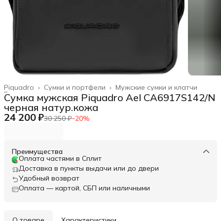
Piquadro
›
Сумки и портфели
›
Мужские сумки и клатчи
Главная
›
Сумка мужская Piquadro Ael CA6917S142/N
черная натур.кожа
24 200 ₽
30 250 ₽
−
20
%
Преимущества
Оплата частями в Сплит
Доставка в пункты выдачи или до двери
Удобный возврат
Оплата — картой, СБП или наличными
О товаре
Характеристики