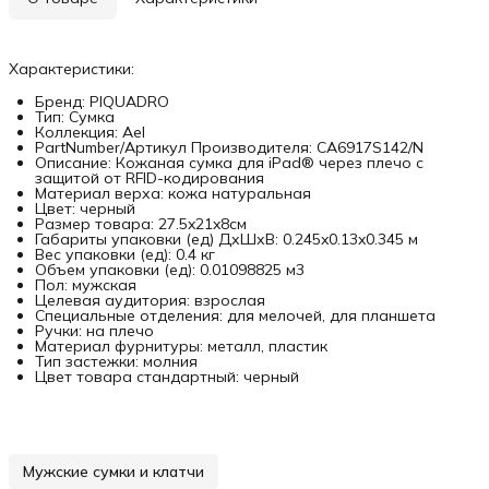
Характеристики:
Бренд: PIQUADRO
Тип: Сумка
Коллекция: Ael
PartNumber/Артикул Производителя: CA6917S142/N
Описание: Кожаная сумка для iPad® через плечо с
защитой от RFID-кодирования
Материал верха: кожа натуральная
Цвет: черный
Размер товара: 27.5x21x8см
Габариты упаковки (ед) ДхШхВ: 0.245x0.13x0.345 м
Вес упаковки (ед): 0.4 кг
Объем упаковки (ед): 0.01098825 м3
Пол: мужская
Целевая аудитория: взрослая
Специальные отделения: для мелочей, для планшета
Ручки: на плечо
Материал фурнитуры: металл, пластик
Тип застежки: молния
Цвет товара стандартный: черный
Мужские сумки и клатчи