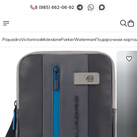
8 (985) 662-06-92
Piquadro
Victorinox
Moleskine
Parker
Waterman
Подарочная карта