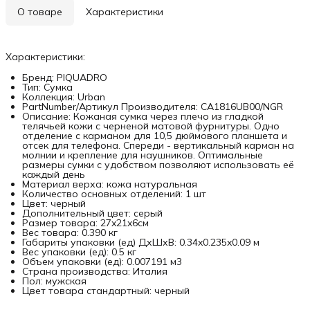
О товаре
Характеристики
Характеристики:
Бренд: PIQUADRO
Тип: Сумка
Коллекция: Urban
PartNumber/Артикул Производителя: CA1816UB00/NGR
Описание: Кожаная сумка через плечо из гладкой
телячьей кожи с черненой матовой фурнитуры. Одно
отделение с карманом для 10,5 дюймового планшета и
отсек для телефона. Спереди - вертикальный карман на
молнии и крепление для наушников. Оптимальные
размеры сумки с удобством позволяют использовать её
каждый день
Материал верха: кожа натуральная
Количество основных отделений: 1 шт
Цвет: черный
Дополнительный цвет: серый
Размер товара: 27x21x6см
Вес товара: 0.390 кг
Габариты упаковки (ед) ДхШхВ: 0.34x0.235x0.09 м
Вес упаковки (ед): 0.5 кг
Объем упаковки (ед): 0.007191 м3
Страна производства: Италия
Пол: мужская
Цвет товара стандартный: черный