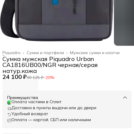
Piquadro
›
Сумки и портфели
›
Мужские сумки и клатчи
Главная
›
Сумка мужская Piquadro Urban
CA1816UB00/NGR черная/серая
натур.кожа
24 100 ₽
30 125 ₽
−
20
%
Преимущества
Оплата частями в Сплит
Доставка в пункты выдачи или до двери
Удобный возврат
Оплата — картой, СБП или наличными