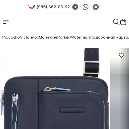
8 (985) 662-06-92
Piquadro
Victorinox
Moleskine
Parker
Waterman
Подарочная карта