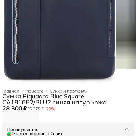
Главная
›
Piquadro
›
Сумки и портфели
Сумка Piquadro Blue Square
CA1816B2/BLU2 синяя натур.кожа
28 300 ₽
35 375 ₽
−
20
%
Преимущества
Оплата частями в Сплит