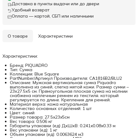
Доставка в пункты выдачи или до двери
Удобный возврат
Оплата — картой, СБП или наличными
О товаре
Характеристики
Характеристики:
Бренд: PIQUADRO
Тип: Сумка
Коллекция: Blue Square
PartNumber/Артикул Производителя: CA1816B2/BLU2
Описание: Мужская вертикальная сумка Piquadro
выполнена из синей, слегка мятой кожи. Размер сумки –
23х27.5х5 см. Прямоугольная плоская сумка на молнии
снабжена наплечным ремнем из текстиля. который
регулируется по длине. Крепления для ремней.
Материал верха: кожа натуральная
Количество основных отделений: 1 шт
Цвет: синий
Размер товара: 27.5x23x5см
Вес товара: 0.506 кг
Габариты упаковки (ед) ДхШхВ: 0.241x0.08x0.33 м
Вес упаковки (ед): 1 кг
Объем упаковки (ед): 0.0063624 м3