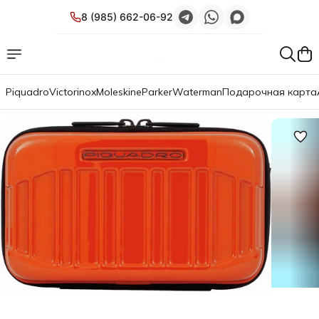
8 (985) 662-06-92
Piquadro
Victorinox
Moleskine
Parker
Waterman
Подарочная карта