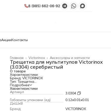
8 (985) 662-06-92
а
Акции
Контакты
Главная
›
Victorinox
›
Аксессуары и запчасти
Трещетка для мультитулов Victorinox
(3.0304) серебристый
О товаре
Характеристики:
Бренд: VICTORINOX
Тип: Трещетка
PartNumber/Артикул Производителя: 3.0304
Подробнее
Описание: Сменный ключ с храповиком VICTORINOX для
Характеристики
мультитулов SwissTool
Артикул
3.0304
Назначение: для мультитулов
Цвет: серебристый
Габариты упаковки (ед)
0.12x0.01x0.01
Габариты упаковки (ед) ДхШхВ: 0.12x0.01x0.01 м
ДхШхВ
Вес упаковки (ед): 0.015 кг
Бренд
VICTORINOX
Объем упаковки (ед): 0.000012 м3