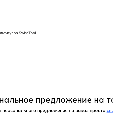
льтитулов SwissTool
нальное предложение на т
я персонального предложения на
заказ
просто
св