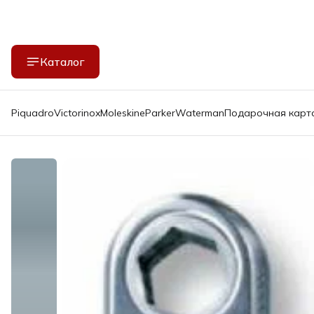
Каталог
Piquadro
Victorinox
Moleskine
Parker
Waterman
Подарочная карт