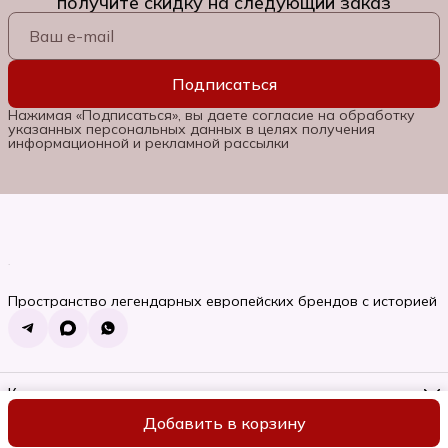
получите скидку на следующий заказ
Подписаться
Нажимая «Подписаться», вы даете согласие на обработку
указанных персональных данных в целях получения
информационной и рекламной рассылки
Пространство легендарных европейских брендов с историей
Контакты
Телефон
Добавить в корзину
8 (985) 662-06-92
ИП Семяновская Ольга Сергеевна
Оплата
Доставка
Правила во
Режим работы