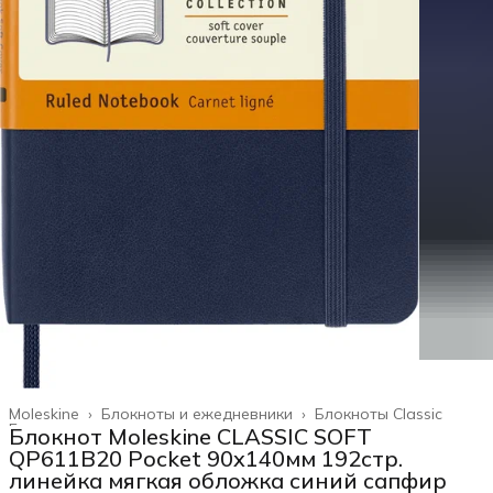
Moleskine
›
Блокноты и ежедневники
›
Блокноты Classic
Главная
›
Блокнот Moleskine CLASSIC SOFT
QP611B20 Pocket 90x140мм 192стр.
линейка мягкая обложка синий сапфир