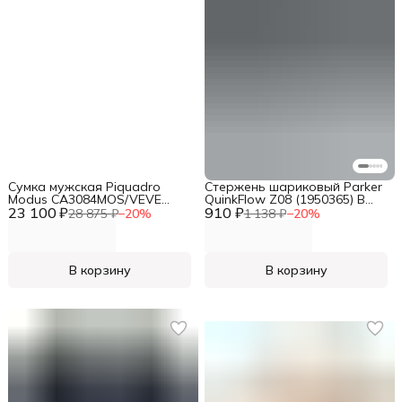
Сумка мужская Piquadro
Стержень шариковый Parker
Modus CA3084MOS/VEVE
QuinkFlow Z08 (1950365) B
23 100 ₽
оливковая натур.кожа
910 ₽
1.2мм синие чернила блистер
28 875 ₽
−
20
%
1 138 ₽
−
20
%
В корзину
В корзину