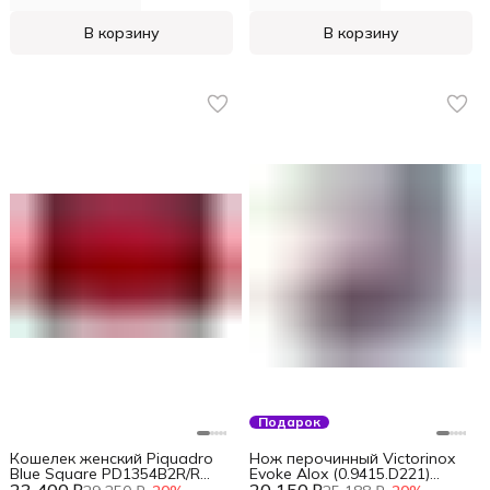
В корзину
В корзину
Подарок
Кошелек женский Piquadro
Нож перочинный Victorinox
Blue Square PD1354B2R/R
Evoke Alox (0.9415.D221)
красный натур.кожа
136мм 5функц. синий/красный