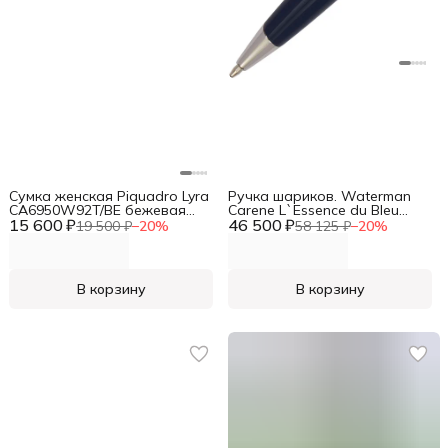
Сумка женская Piquadro Lyra
Ручка шариков. Waterman
CA6950W92T/BE бежевая
Carene L`Essence du Bleu
15 600 ₽
нейлон/натур.кожа
46 500 ₽
(2166425) LaqBlue CT M син.
19 500 ₽
−
20
%
58 125 ₽
−
20
%
черн. подар.кор.
В корзину
В корзину