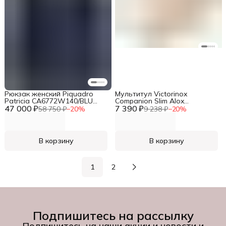
Рюкзак женский Piquadro
Мультитул Victorinox
Patricia CA6772W140/BLU
Companion Slim Alox
47 000 ₽
темно-синий натур.кожа
7 390 ₽
(0.8170.28) 6функц.
58 750 ₽
−
20
%
9 238 ₽
−
20
%
золотистый карт.коробка
В корзину
В корзину
1
2
Подпишитесь на рассылку
Подпишитесь на наши акции и новости и