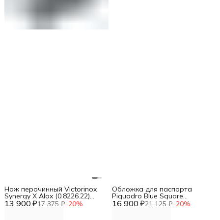
Нож перочинный Victorinox
Обложка для паспорта
Synergy X Alox (0.8226.22)
Piquadro Blue Square
13 900 ₽
93мм 10функц. синий
16 900 ₽
PP1660B2/MO коричневый
17 375 ₽
−
20
%
21 125 ₽
−
20
%
карт.коробка
натур.кожа