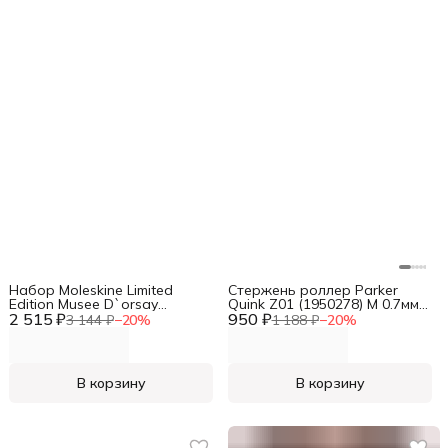
Набор Moleskine Limited
Стержень роллер Parker
Edition Musee D`orsay
Quink Z01 (1950278) M 0.7мм
2 515 ₽
блокнот 2шт/карандаш 2шт
950 ₽
черные чернила без упак.
3 144 ₽
−
20
%
1 188 ₽
−
20
%
линейка ассорти
В корзину
В корзину