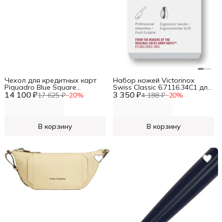
Чехол для кредитных карт
Набор ножей Victorinox
Piquadro Blue Square
Swiss Classic 6.7116.34C1 для
14 100 ₽
PP6843B2R/OT3 синий
3 350 ₽
овощей компл.:3предм.
17 625 ₽
−
20
%
4 188 ₽
−
20
%
петроль натур.кожа
ассорти европодвес
В корзину
В корзину