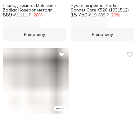
Шильд-символ Moleskine
Ручка шариков. Parker
Zodiac Козерог металл
Sonnet Core K526 (1931512)
889 ₽
серебристый коробка с
15 750 ₽
Stainless Steel CT M черн.
1 111 ₽
−
20
%
19 688 ₽
−
20
%
европод. PINCAPRICORNSILV
черн. подар.кор.
В корзину
В корзину