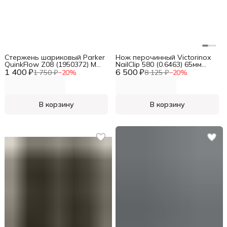
Стержень шариковый Parker
Нож перочинный Victorinox
QuinkFlow Z08 (1950372) M
NailClip 580 (0.6463) 65мм
1 400 ₽
1мм черные чернила блистер
6 500 ₽
8функц. красный
1 750 ₽
−
20
%
8 125 ₽
−
20
%
(2шт)
В корзину
В корзину