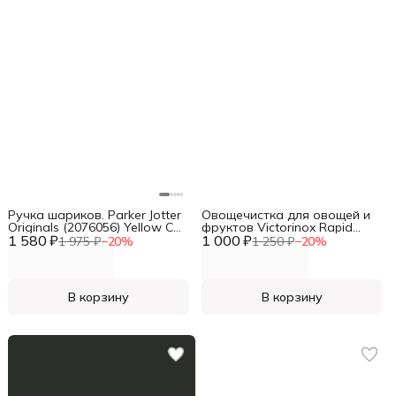
Ручка шариков. Parker Jotter
Овощечистка для овощей и
Originals (2076056) Yellow CT
фруктов Victorinox Rapid
1 580 ₽
M син. черн. блистер
1 000 ₽
черный упак.:европодвес
1 975 ₽
−
20
%
1 250 ₽
−
20
%
(6.0930.3)
В корзину
В корзину