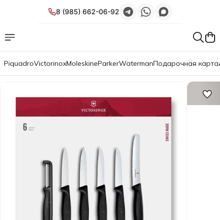
8 (985) 662-06-92
Piquadro
Victorinox
Moleskine
Parker
Waterman
Подарочная карта