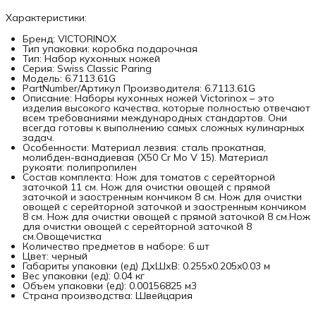
Характеристики:
Бренд: VICTORINOX
Тип упаковки: коробка подарочная
Тип: Набор кухонных ножей
Серия: Swiss Classic Paring
Модель: 6.7113.61G
PartNumber/Артикул Производителя: 6.7113.61G
Описание: Наборы кухонных ножей Victorinox – это
изделия высокого качества, которые полностью отвечают
всем требованиями международных стандартов. Они
всегда готовы к выполнению самых сложных кулинарных
задач.
Особенности: Материал лезвия: сталь прокатная,
молибден-ванадиевая (X50 Cr Mo V 15). Материал
рукояти: полипропилен
Состав комплекта: Нож для томатов с серейторной
заточкой 11 см. Нож для очистки овощей с прямой
заточкой и заостренным кончиком 8 см. Нож для очистки
овощей с серейторной заточкой и заостренным кончиком
8 см. Нож для очистки овощей с прямой заточкой 8 см.Нож
для очистки овощей с серейторной заточкой 8
см.Овощечистка
Количество предметов в наборе: 6 шт
Цвет: черный
Габариты упаковки (ед) ДхШхВ: 0.255x0.205x0.03 м
Вес упаковки (ед): 0.04 кг
Объем упаковки (ед): 0.00156825 м3
Страна производства: Швейцария