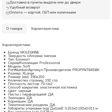
Доставка в пункты выдачи или до двери
Удобный возврат
Оплата — картой, СБП или наличными
О товаре
Характеристики
Характеристики:
Бренд: MOLESKINE
Твердость обложки: мягкая
Тип: Блокнот
Серия/Коллекция: Professional
Модель: Soft
PartNumber/Артикул Производителя: PROPFNTB4SBK
Размер: XLarge
Размер (мм): 190х250
Количество страниц: 192 стр
Плотность листов: 70 г/м2
Способ закрытия: эластичная застежка
Цвет: черный
Листы с перфорацией: ДА
Закладка: ДА
Кармашек: ДА
Тематические разделы: ДА
Габариты упаковки (ед) ДхШхВ: 0.253x0.192x0.011 м
Вес упаковки (ед): 0.429 кг