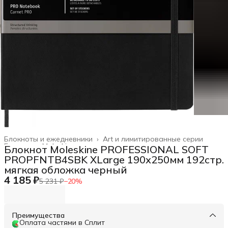
Блокноты и ежедневники
›
Art и лимитированные серии
Главная
›
Moleskine
›
Блокнот Moleskine PROFESSIONAL SOFT
PROPFNTB4SBK XLarge 190х250мм 192стр.
мягкая обложка черный
4 185 ₽
5 231 ₽
−
20
%
Преимущества
Оплата частями в Сплит